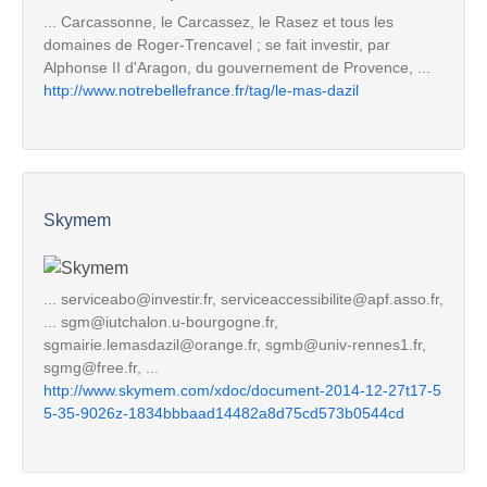
... Carcassonne, le Carcassez, le Rasez et tous les
domaines de Roger-Trencavel ; se fait investir, par
Alphonse II d'Aragon, du gouvernement de Provence, ...
http://www.notrebellefrance.fr/tag/le-mas-dazil
Skymem
... serviceabo@investir.fr, serviceaccessibilite@apf.asso.fr,
... sgm@iutchalon.u-bourgogne.fr,
sgmairie.lemasdazil@orange.fr, sgmb@univ-rennes1.fr,
sgmg@free.fr, ...
http://www.skymem.com/xdoc/document-2014-12-27t17-5
5-35-9026z-1834bbbaad14482a8d75cd573b0544cd