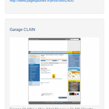
http://www.pagesjaunes.fr/pros/08852600
Garage CLAIN
Garage CLAIN Le Mas d'Azil Monsieur CLAIN Clarette